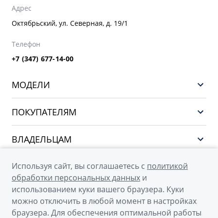
Адрес
Октябрьский, ул. Северная, д. 19/1
Телефон
+7 (347) 677-14-00
МОДЕЛИ
НОВЫЙ COOLRAY
ПОКУПАТЕЛЯМ
PREFACE
Выбор и покупка
CITYRAY
ВЛАДЕЛЬЦАМ
Финансы и услуги
ATLAS
Сервис
О КОМПАНИИ
Используя сайт, вы соглашаетесь с
политикой
OKAVANGO
Поддержка
обработки персональных данных
и
О бренде GEELY
MONJARO
использованием куки вашего браузера. Куки
можно отключить в любой момент в настройках
О дилерском центре
Архивные модели
браузера. Для обеспечения оптимальной работы