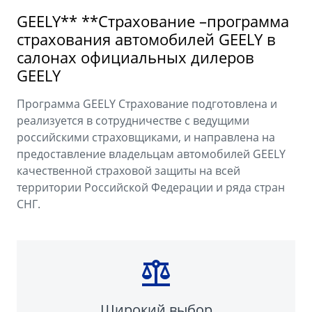
Аксессуары
Советы по эксплуатации
GEELY** **Страхование –программа
Спецпредложения
страхования автомобилей GEELY в
ФИНАНСЫ И УСЛУГИ
салонах официальных дилеров
MONJARO
PREFACE
GEELY
Автокредит
ПОДДЕРЖКА
от 4 349 990 ₽*
от 3 079 990 ₽*
Расчет КАСКО
Помощь на дорогах
Программа GEELY Страхование подготовлена и
реализуется в сотрудничестве с ведущими
Страхование
Гарантия Geely
российскими страховщиками, и направлена на
предоставление владельцам автомобилей GEELY
GEELY Лизинг
Сервисная книжка
качественной страховой защиты на всей
территории Российской Федерации и ряда стран
Вопросы и ответы
СНГ.
Широкий выбор