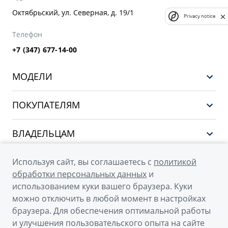
Октябрьский, ул. Северная, д. 19/1
Privacy notice
Телефон
+7 (347) 677-14-00
МОДЕЛИ
НОВЫЙ COOLRAY
ПОКУПАТЕЛЯМ
PREFACE
Выбор и покупка
CITYRAY
ВЛАДЕЛЬЦАМ
Финансы и услуги
ATLAS
Сервис
О КОМПАНИИ
Используя сайт, вы соглашаетесь с
политикой
OKAVANGO
Поддержка
обработки персональных данных
и
О бренде GEELY
MONJARO
использованием куки вашего браузера. Куки
можно отключить в любой момент в настройках
О дилерском центре
Архивные модели
браузера. Для обеспечения оптимальной работы
Новости
и улучшения пользовательского опыта на сайте