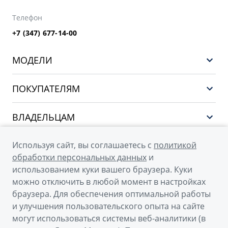
Телефон
+7 (347) 677-14-00
МОДЕЛИ
НОВЫЙ COOLRAY
ПОКУПАТЕЛЯМ
PREFACE
Выбор и покупка
CITYRAY
ВЛАДЕЛЬЦАМ
Финансы и услуги
ATLAS
Сервис
О КОМПАНИИ
Используя сайт, вы соглашаетесь с
политикой
OKAVANGO
Поддержка
обработки персональных данных
и
О бренде GEELY
MONJARO
использованием куки вашего браузера. Куки
можно отключить в любой момент в настройках
О дилерском центре
Архивные модели
браузера. Для обеспечения оптимальной работы
Новости
и улучшения пользовательского опыта на сайте
© 2026
могут использоваться системы веб-аналитики (в
Наша команда