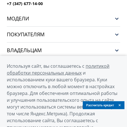
+7 (347) 677-14-00
МОДЕЛИ
НОВЫЙ COOLRAY
ПОКУПАТЕЛЯМ
PREFACE
Выбор и покупка
CITYRAY
ВЛАДЕЛЬЦАМ
Финансы и услуги
ATLAS
Сервис
О КОМПАНИИ
Используя сайт, вы соглашаетесь с
политикой
OKAVANGO
Поддержка
обработки персональных данных
и
О бренде GEELY
MONJARO
использованием куки вашего браузера. Куки
можно отключить в любой момент в настройках
О дилерском центре
Архивные модели
браузера. Для обеспечения оптимальной работы
Новости
и улучшения пользовательского опыта на сайте
© 2026
Рассчитать кредит
могут использоваться системы веб-аналитики (в
Наша команда
том числе Яндекс.Метрика). Продолжая
Официальный сайт Geely в России
Правовая информация
использование сайта, Вы соглашаетесь с
Политика обработки персональных данных
Контакты