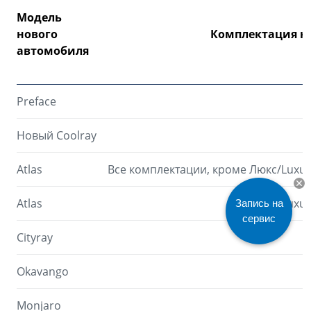
Модель
нового
Комплектация н
автомобиля
Preface
Новый Coolray
Atlas
Все комплектации, кроме Люкс/Luxu
Atlas
Люкс/Luxur
Запись на
сервис
Cityray
Okavango
Monjaro