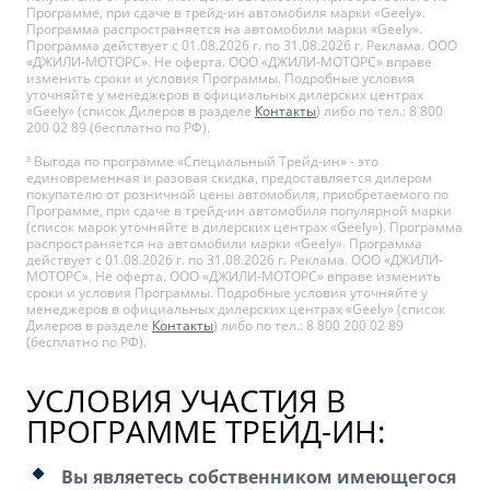
Программе, при сдаче в трейд-ин автомобиля марки «Geely».
Программа распространяется на автомобили марки «Geely».
Программа действует с 01.08.2026 г. по 31.08.2026 г. Реклама. ООО
«ДЖИЛИ-МОТОРС». Не оферта. ООО «ДЖИЛИ-МОТОРС» вправе
изменить сроки и условия Программы. Подробные условия
уточняйте у менеджеров в официальных дилерских центрах
«Geely» (список Дилеров в разделе
Контакты
) либо по тел.: 8 800
200 02 89 (бесплатно по РФ).
³ Выгода по программе «Специальный Трейд-ин» - это
единовременная и разовая скидка, предоставляется дилером
покупателю от розничной цены автомобиля, приобретаемого по
Программе, при сдаче в трейд-ин автомобиля популярной марки
(список марок уточняйте в дилерских центрах «Geely»). Программа
распространяется на автомобили марки «Geely». Программа
действует с 01.08.2026 г. по 31.08.2026 г. Реклама. ООО «ДЖИЛИ-
МОТОРС». Не оферта. ООО «ДЖИЛИ-МОТОРС» вправе изменить
сроки и условия Программы. Подробные условия уточняйте у
менеджеров в официальных дилерских центрах «Geely» (список
Дилеров в разделе
Контакты
) либо по тел.: 8 800 200 02 89
(бесплатно по РФ).
УСЛОВИЯ УЧАСТИЯ В
ПРОГРАММЕ ТРЕЙД-ИН:
Вы являетесь собственником имеющегося