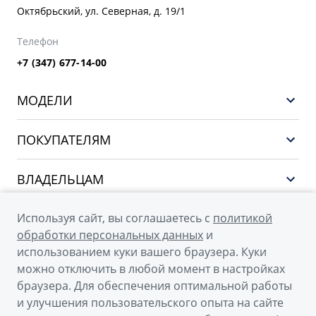
Октябрьский, ул. Северная, д. 19/1
Телефон
+7 (347) 677-14-00
МОДЕЛИ
НОВЫЙ COOLRAY
ПОКУПАТЕЛЯМ
PREFACE
Выбор и покупка
CITYRAY
ВЛАДЕЛЬЦАМ
Финансы и услуги
ATLAS
Сервис
О КОМПАНИИ
Используя сайт, вы соглашаетесь с
политикой
OKAVANGO
Поддержка
обработки персональных данных
и
О бренде GEELY
MONJARO
использованием куки вашего браузера. Куки
можно отключить в любой момент в настройках
О дилерском центре
Архивные модели
браузера. Для обеспечения оптимальной работы
Новости
и улучшения пользовательского опыта на сайте
© 2026