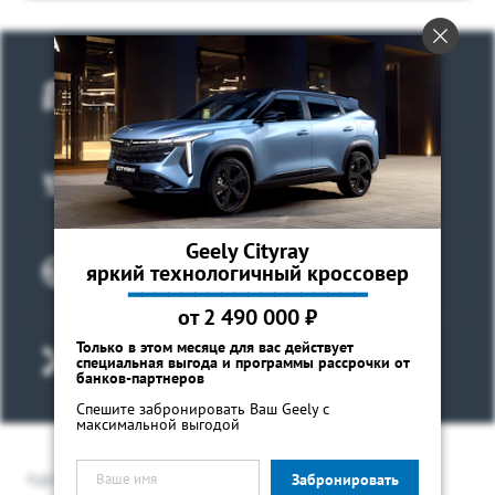
Аксессуары
Советы по эксплуатации
Спецпредложения
ФИНАНСЫ И УСЛУГИ
Оценить свой автомобиль
MONJARO
PREFACE
Автокредит
ПОДДЕРЖКА
от 4 349 990 ₽*
от 3 079 990 ₽*
Расчет КАСКО
Помощь на дорогах
Выбрать автомобиль
Страхование
Гарантия Geely
Geely Cityray
GEELY Лизинг
Сервисная книжка
Записаться на тест-драйв
яркий технологичный кроссовер
━━━━━━━━━━━━━━━━━━
Вопросы и ответы
от 2 490 000 ₽
Только в этом месяце для вас действует
Записаться на сервис
специальная выгода и программы рассрочки от
банков-партнеров
Спешите забронировать Ваш Geely с
максимальной выгодой
Адрес
Забронировать