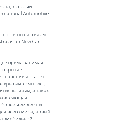
иона, который
rnational Automotive
асности по системам
tralasian New Car
ящее время занимаясь
 открытие
 значение и станет
ле крытый комплекс,
я испытаний, а также
позволяющая
 более чем десяти
ля всего мира, новый
автомобильной