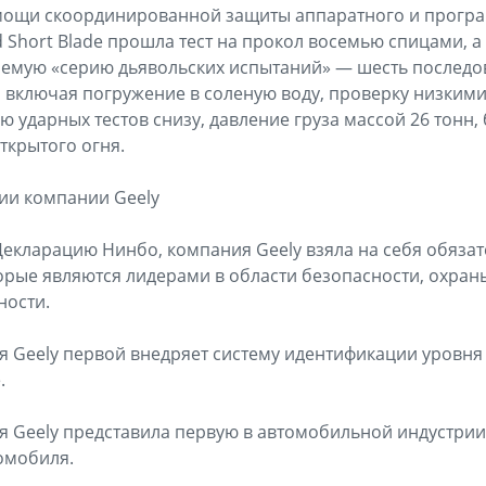
мощи скоординированной защиты аппаратного и прогр
d Short Blade прошла тест на прокол восемью спицами, 
аемую «серию дьявольских испытаний» — шесть последо
, включая погружение в соленую воду, проверку низким
 ударных тестов снизу, давление груза массой 26 тонн,
ткрытого огня.
ии компании Geely
 Декларацию Нинбо, компания Geely взяла на себя обяза
орые являются лидерами в области безопасности, охра
ности.
я Geely первой внедряет систему идентификации уровня 
.
ия Geely представила первую в автомобильной индустри
омобиля.