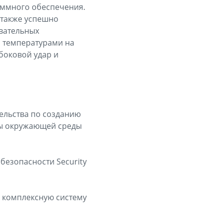
аммного обеспечения.
а также успешно
вательных
и температурами на
 боковой удар и
тельства по созданию
ны окружающей среды
безопасности Security
и комплексную систему