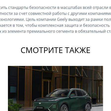
сить стандарты безопасности в масштабах всей отрасли 
тности за счет совместной работы с другими компаниям
хнологиями. Цель компании Geely выходит за рамки по
ается в том, чтобы комплексная защита и безопасность
х из элемента премиального сегмента в обязательный ст
СМОТРИТЕ ТАКЖЕ