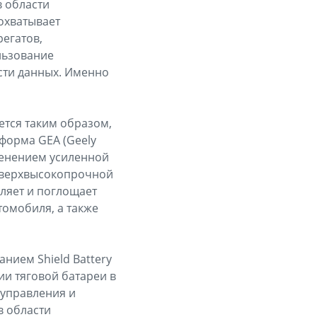
в области
охватывает
регатов,
льзование
сти данных. Именно
ется таким образом,
форма GEA (Geely
именением усиленной
сверхвысокопрочной
еляет и поглощает
томобиля, а также
нием Shield Battery
ии тяговой батареи в
 управления и
в области