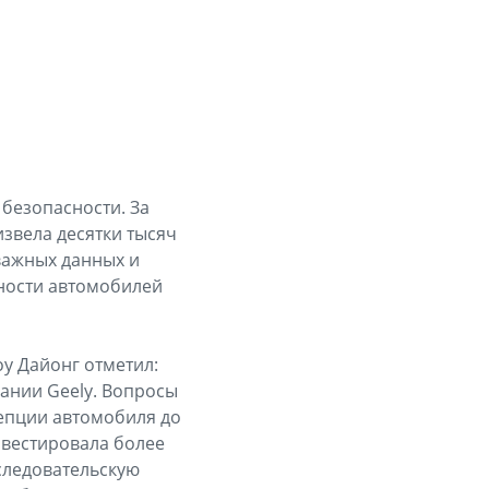
 безопасности. За
звела десятки тысяч
важных данных и
ности автомобилей
оу Дайонг отметил:
ании Geely. Вопросы
епции автомобиля до
нвестировала более
следовательскую