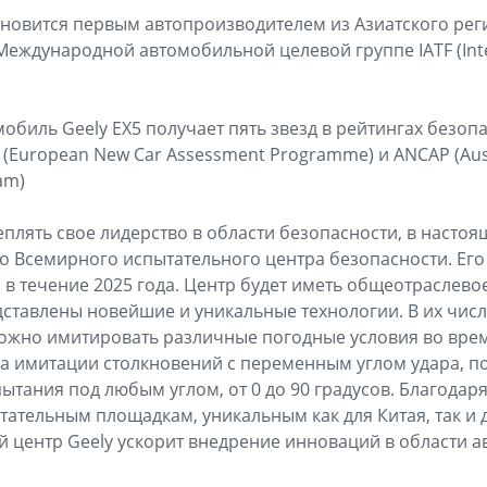
тановится первым автопроизводителем из Азиатского рег
Международной автомобильной целевой группе IATF (Inte
мобиль Geely EX5 получает пять звезд в рейтингах безоп
(European New Car Assessment Programme) и ANCAP (Aus
am)
еплять свое лидерство в области безопасности, в насто
о Всемирного испытательного центра безопасности. Его
 в течение 2025 года. Центр будет иметь общеотраслевое
едставлены новейшие и уникальные технологии. В их чис
ожно имитировать различные погодные условия во врем
ма имитации столкновений с переменным углом удара, 
ытания под любым углом, от 0 до 90 градусов. Благодаря
тельным площадкам, уникальным как для Китая, так и д
 центр Geely ускорит внедрение инноваций в области 