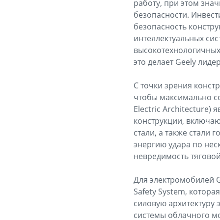
работу, при этом зна
безопасности. Инвест
безопасность констру
интеллектуальных сис
высокотехнологичных
это делает Geely лиде
С точки зрения конст
чтобы максимально со
Electric Architecture
конструкции, включа
стали, а также стали 
энергию удара по нес
невредимость тяговой
Для электромобилей G
Safety System, котор
силовую архитектуру 
системы облачного мо