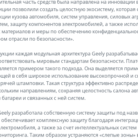
чительная часть средств была направлена на инновации 
иции позволили создать целостную экосистему, которая 
кции кузова автомобиля, систем управления, силовых аг
тем, защиту компонентов электромобилей, а также испо
 материалов и меры по обеспечению конфиденциально
ром отрасли по безопасности».
рукции каждая модульная архитектура Geely разрабатыва
ответствовать мировым стандартам безопасности. Плат
) является примером такого подхода. Она выделяется пр
ющей в себя широкое использование высокопрочной и 
горячей штамповки. Такая структура эффективно распред
кольким направлениям, сохраняя целостность салона ав
 батареи и связанных с ней систем.
eely разработала собственную систему защиты под назва
ая обеспечивает комплексную защиту благодаря интеграц
электромобиля, а также за счет интеллектуальных систем
ниторинга. Таким образом устраняются «слепые зоны» 