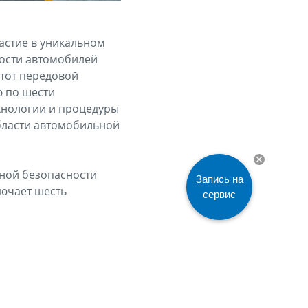
астие в уникальном
ности автомобилей
этот передовой
ю по шести
нологии и процедуры
бласти автомобильной
ьной безопасности
Запись на
лючает шесть
сервис