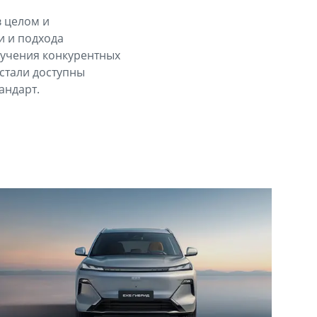
в целом и
и и подхода
лучения конкурентных
 стали доступны
андарт.