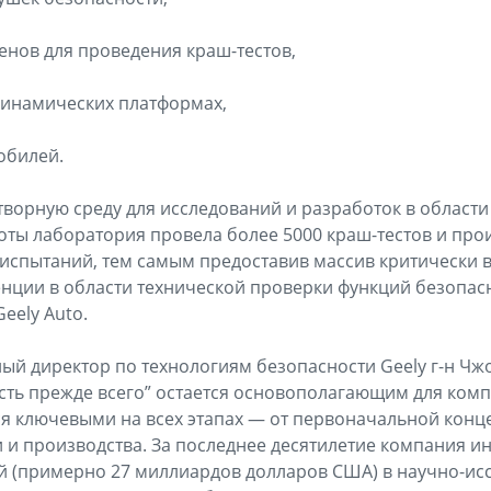
енов для проведения краш-тестов,
динамических платформах,
обилей.
творную среду для исследований и разработок в области
оты лаборатория провела более 5000 краш-тестов и прои
испытаний, тем самым предоставив массив критически 
нции в области технической проверки функций безопас
eely Auto.
ный директор по технологиям безопасности Geely г-н Чж
ть прежде всего” остается основополагающим для комп
я ключевыми на всех этапах — от первоначальной конц
 и производства. За последнее десятилетие компания и
й (примерно 27 миллиардов долларов США) в научно-ис