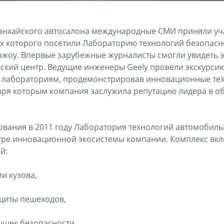
Шанхайского автосалона международные СМИ приняли уч
ах которого посетили Лабораторию технологий безопас
чжоу. Впервые зарубежные журналисты смогли увидеть 
ский центр. Ведущие инженеры Geely провели экскурси
лабораториям, продемонстрировав инновационные тех
аря которым компания заслужила репутацию лидера в о
ования в 2011 году Лаборатория технологий автомобил
нтре инновационной экосистемы компании. Комплекс вк
й:
и кузова,
щиты пешеходов,
ушек безопасности,