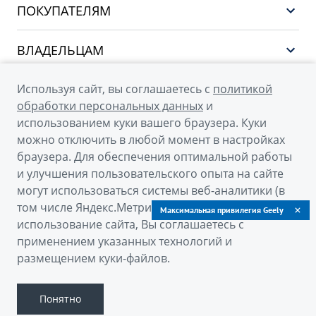
ПОКУПАТЕЛЯМ
PREFACE
Выбор и покупка
CITYRAY
ВЛАДЕЛЬЦАМ
Финансы и услуги
ATLAS
Сервис
О КОМПАНИИ
Используя сайт, вы соглашаетесь с
политикой
OKAVANGO
Поддержка
обработки персональных данных
и
О бренде GEELY
MONJARO
использованием куки вашего браузера. Куки
можно отключить в любой момент в настройках
О дилерском центре
Архивные модели
браузера. Для обеспечения оптимальной работы
Новости
и улучшения пользовательского опыта на сайте
© 2026
могут использоваться системы веб-аналитики (в
Наша команда
том числе Яндекс.Метрика). Продолжая
Официальный сайт Geely в России
Максимальная привилегия Geely
Правовая информация
использование сайта, Вы соглашаетесь с
Политика обработки персональных данных
Контакты
применением указанных технологий и
размещением куки-файлов.
Правовая информация
Сделано в ПЕРКС
Понятно