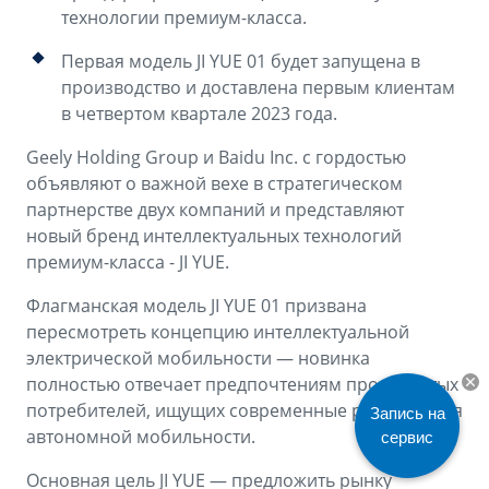
Аксессуары
Советы по эксплуатации
технологии премиум-класса.
Спецпредложения
Первая модель JI YUE 01 будет запущена в
ФИНАНСЫ И УСЛУГИ
производство и доставлена первым клиентам
MONJARO
PREFACE
Автокредит
в четвертом квартале 2023 года.
ПОДДЕРЖКА
от 4 349 990 ₽*
от 3 079 990 ₽*
Geely Holding Group и Baidu Inc. с гордостью
Расчет КАСКО
Помощь на дорогах
объявляют о важной вехе в стратегическом
Страхование
Гарантия Geely
партнерстве двух компаний и представляют
новый бренд интеллектуальных технологий
GEELY Лизинг
Сервисная книжка
премиум-класса - JI YUE.
Вопросы и ответы
Флагманская модель JI YUE 01 призвана
пересмотреть концепцию интеллектуальной
электрической мобильности — новинка
полностью отвечает предпочтениям продвинутых
потребителей, ищущих современные решения для
Запись на
автономной мобильности.
сервис
Основная цель JI YUE — предложить рынку