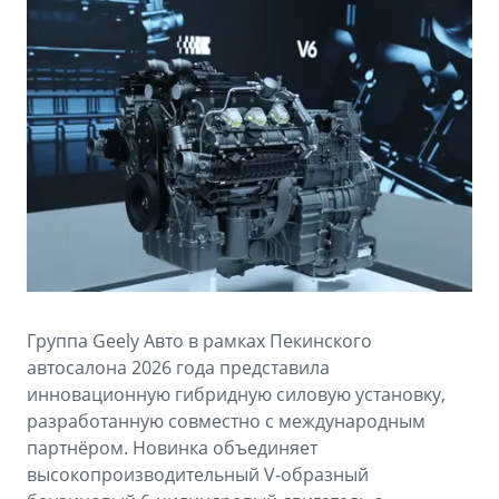
Аксессуары
Советы по эксплуатации
Спецпредложения
ФИНАНСЫ И УСЛУГИ
MONJARO
PREFACE
Автокредит
ПОДДЕРЖКА
от 4 349 990 ₽*
от 3 079 990 ₽*
Расчет КАСКО
Помощь на дорогах
Страхование
Гарантия Geely
GEELY Лизинг
Сервисная книжка
Вопросы и ответы
Группа Geely Авто в рамках Пекинского
автосалона 2026 года представила
инновационную гибридную силовую установку,
разработанную совместно с международным
партнёром. Новинка объединяет
высокопроизводительный V-образный