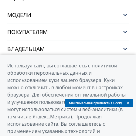
МОДЕЛИ
НОВЫЙ COOLRAY
ПОКУПАТЕЛЯМ
PREFACE
Выбор и покупка
CITYRAY
ВЛАДЕЛЬЦАМ
Финансы и услуги
ATLAS
Сервис
О КОМПАНИИ
Используя сайт, вы соглашаетесь с
политикой
OKAVANGO
Поддержка
обработки персональных данных
и
О бренде GEELY
MONJARO
использованием куки вашего браузера. Куки
можно отключить в любой момент в настройках
О дилерском центре
Архивные модели
браузера. Для обеспечения оптимальной работы
Новости
и улучшения пользовательского опыта на сайте
Максимальная привилегия Geely
© 2026
могут использоваться системы веб-аналитики (в
Наша команда
том числе Яндекс.Метрика). Продолжая
Официальный сайт Geely в России
Правовая информация
использование сайта, Вы соглашаетесь с
Политика обработки персональных данных
Контакты
применением указанных технологий и