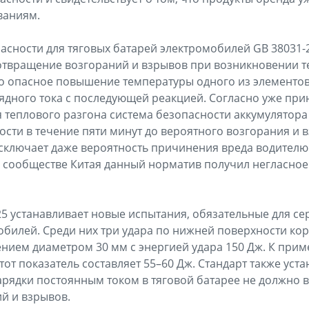
ваниям.
асности для тяговых батарей электромобилей GB 38031-
твращение возгораний и взрывов при возникновении т
о опасное повышение температуры одного из элементов
дного тока с последующей реакцией. Согласно уже прин
 теплового разгона система безопасности аккумулятора
ости в течение пяти минут до вероятного возгорания и 
сключает даже вероятность причинения вреда водителю
 сообществе Китая данный норматив получил негласное
25 устанавливает новые испытания, обязательные для с
обилей. Среди них три удара по нижней поверхности ко
ием диаметром 30 мм с энергией удара 150 Дж. К приме
т показатель составляет 55–60 Дж. Стандарт также уста
арядки постоянным током в тяговой батарее не должно 
й и взрывов.