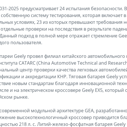
031-2025 предусматривает 24 испытания безопасности. В
 собственную систему тестирования, которая включает 
льных условиях, 23 из которых превышают требования 
 отдельные проверки на последствия в результате паде
 Данный подход в полной мере отражает стремление Gee
дого пользователя.
тареи Geely провел филиал китайского автомобильного 
ститута CATARC (China Automotive Technical and Research
ональный центр проверки качества легковых автомобил
фикации и аккредитации КНР. Тяговая батарея Geely ус
ствие новым стандартам благодаря инновационной техно
сле и на электрическом кроссовере Geely EX5, который
йском рынке.
современной модульной архитектуре GEA, разработанн
вижение высокотехнологичный кроссовер приводится бл
щностью 218 л. с. Литий-железо-фосфатная батарея Geely