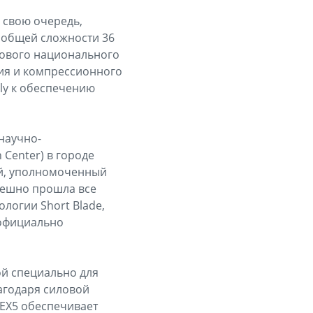
 свою очередь,
в общей сложности 36
нового национального
ния и компрессионного
ly к обеспечению
научно-
 Center) в городе
ей, уполномоченный
пешно прошла все
логии Short Blade,
 официально
ой специально для
агодаря силовой
 EX5 обеспечивает