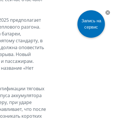
2025 предполагает
Запись на
еплового разгона.
сервис
 батареи,
ятому стандарту, в
 должна оповестить
взрыва. Новый
 и пассажирам.
 название «Нет
ертификации тяговых
рпуса аккумулятора
ру, при ударе
навливает, что после
возникать коротких