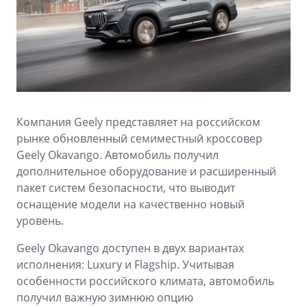
Аксессуары
Советы по эксплуатации
Спецпредложения
ФИНАНСЫ И УСЛУГИ
MONJARO
PREFACE
Автокредит
ПОДДЕРЖКА
от 4 349 990 ₽*
от 3 079 990 ₽*
Расчет КАСКО
Помощь на дорогах
Компания Geely представляет на российском
Страхование
Гарантия Geely
рынке обновленный семиместный кроссовер
Geely Okavango. Автомобиль получил
GEELY Лизинг
Сервисная книжка
дополнительное оборудование и расширенный
пакет систем безопасности, что выводит
Вопросы и ответы
оснащение модели на качественно новый
уровень.
Geely Okavango доступен в двух вариантах
исполнения: Luxury и Flagship. Учитывая
особенности российского климата, автомобиль
получил важную зимнюю опцию