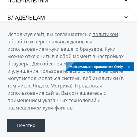
ПОКУПАТЕЛЯМ
PREFACE
Выбор и покупка
CITYRAY
ВЛАДЕЛЬЦАМ
Финансы и услуги
ATLAS
Сервис
О КОМПАНИИ
Используя сайт, вы соглашаетесь с
политикой
OKAVANGO
Поддержка
обработки персональных данных
и
О бренде GEELY
MONJARO
использованием куки вашего браузера. Куки
можно отключить в любой момент в настройках
О дилерском центре
Архивные модели
браузера. Для обеспечения оптимальной работы
Максимальная привилегия Geely
Новости
и улучшения пользовательского опыта на сайте
© 2026
могут использоваться системы веб-аналитики (в
Наша команда
том числе Яндекс.Метрика). Продолжая
Официальный сайт Geely в России
Правовая информация
использование сайта, Вы соглашаетесь с
Политика обработки персональных данных
Контакты
применением указанных технологий и
размещением куки-файлов.
Правовая информация
Сделано в ПЕРКС
Понятно