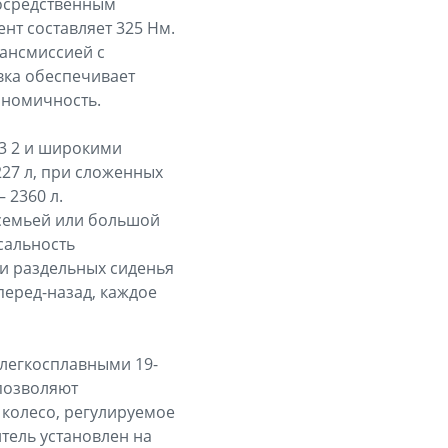
посредственным
нт составляет 325 Нм.
рансмиссией с
вка обеспечивает
ономичность.
 3 2 и широкими
27 л, при сложенных
 2360 л.
 семьей или большой
сальность
ри раздельных сиденья
перед-назад, каждое
 легкосплавными 19-
позволяют
колесо, регулируемое
итель установлен на