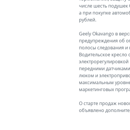
числе шесть подушек 
а при покупке автомоб
рублей.
Geely Okavango в вер
предупреждения об о
полосы следования и 
Водительское кресло 
электрорегулировкой 
передними датчиками
люком и электроприво
максимальным уровнем
маркетинговых програ
О старте продаж ново
объявлено дополните