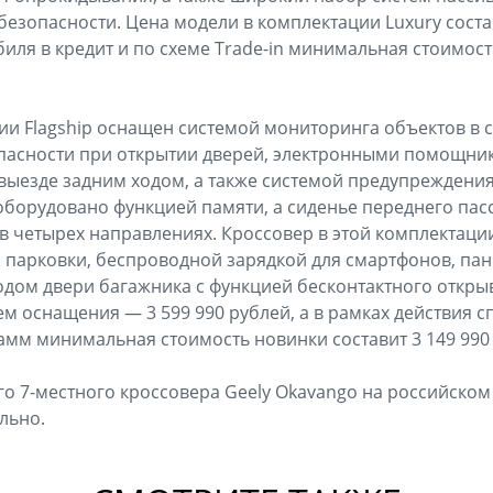
безопасности. Цена модели в комплектации Luxury состав
иля в кредит и по схеме Trade-in минимальная стоимость
сии Flagship оснащен системой мониторинга объектов в 
пасности при открытии дверей, электронными помощни
выезде задним ходом, а также системой предупреждения
оборудовано функцией памяти, а сиденье переднего па
в четырех направлениях. Кроссовер в этой комплектаци
 парковки, беспроводной зарядкой для смартфонов, па
дом двери багажника с функцией бесконтактного откры
 оснащения — 3 599 990 рублей, а в рамках действия 
мм минимальная стоимость новинки составит 3 149 990
го 7-местного кроссовера Geely Okavango на российском
льно.