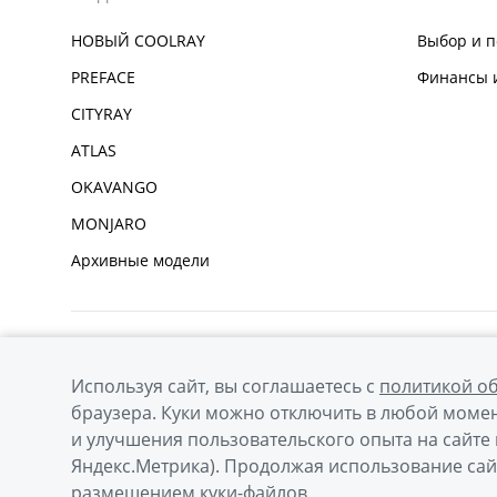
НОВЫЙ COOLRAY
Выбор и п
PREFACE
Финансы и
CITYRAY
ATLAS
OKAVANGO
MONJARO
Архивные модели
Используя сайт, вы соглашаетесь с
политикой о
браузера. Куки можно отключить в любой момен
и улучшения пользовательского опыта на сайте 
© 2026
Официальный сайт Geely в России
Политик
Яндекс.Метрика). Продолжая использование сай
размещением куки-файлов.