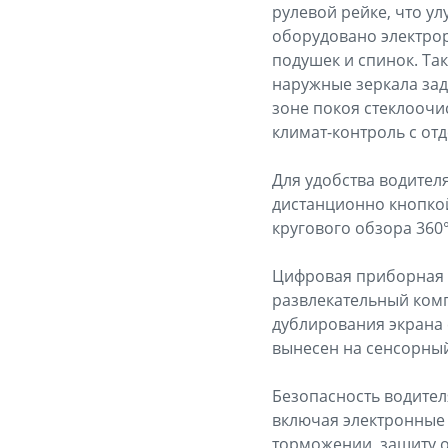
рулевой рейке, что у
оборудовано электрор
подушек и спинок. Та
наружные зеркала зад
зоне покоя стеклоочи
климат-контроль с от
Для удобства водител
дистанционно кнопкой
кругового обзора 360°
Цифровая приборная 
развлекательный комп
дублирования экрана 
вынесен на сенсорный
Безопасность водител
включая электронные
торможении, защиту о