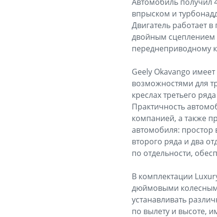
Автомобиль получил 
впрыском и турбонадд
Двигатель работает в
двойным сцеплением «
переднеприводному к
Geely Okavango имеет
возможностями для тр
креслах третьего ряда
Практичность автомоб
компанией, а также п
автомобиля: простор 
второго ряда и два о
по отдельности, обес
В комплектации Luxur
дюймовыми колесными
устанавливать различ
по вылету и высоте, 