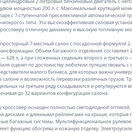
4-цилиндровый 2-литровый бензиновый двигатель с не
увом мощностью 200 л. с. Максимальный крутящий моме
 паре с 7-ступенчатой преселективной автоматической т
мокрого» типа. Эта высокоэффективная силовая устано
россоверу отличную динамику и высокую топливную эк
 просторный 7-местный салон с посадочной формулой 2
ансформации. Объем багажного отделения составляет 2
 — 628 л, а при сложенных сиденьях второго и третьего —
иля оценят по достоинству любители путешествовать с
редставители малого бизнеса, для которых важна универ
в салоне и возможность перевозки различных грузов. Т
тдельных на третьем ряду складываются и регулируются в
печивая до 32 вариантов конфигурации салона.
y кроссовер оснащен полностью светодиодной оптикой,
 дисками и длинными рейлингами на крыше, которые 
ные багажные системы. Мультифункциональное рулевое 
имеет функцию обогрева и кожаную отделку. Электроусил