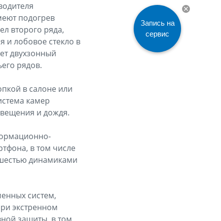
 водителя
меют подогрев
Запись на
л второго ряда,
сервис
я и лобовое стекло в
ает двухзонный
его рядов.
опкой в салоне или
истема камер
свещения и дождя.
формационно-
тфона, в том числе
 шестью динамиками
енных систем,
при экстренном
ной защиты, в том