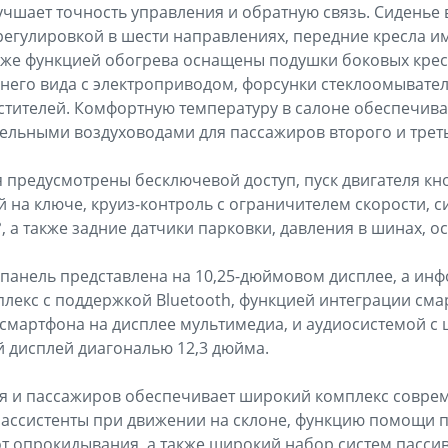
лучшает точность управления и обратную связь. Сиденье
егулировкой в шести направлениях, передние кресла и
кже функцией обогрева оснащены подушки боковых кресе
него вида с электроприводом, форсунки стеклоомывател
стителей. Комфортную температуру в салоне обеспечив
дельными воздуховодами для пассажиров второго и треть
я предусмотрены бесключевой доступ, пуск двигателя кн
 на ключе, круиз-контроль с ограничителем скорости, с
, а также задние датчики парковки, давления в шинах, о
панель представлена на 10,25-дюймовом дисплее, а ин
лекс с поддержкой Bluetooth, функцией интеграции смар
смартфона на дисплее мультимедиа, и аудиосистемой с
 дисплей диагональю 12,3 дюйма.
я и пассажиров обеспечивает широкий комплекс соврем
 ассистенты при движении на склоне, функцию помощи 
т опрокидывания, а также широкий набор систем пассив