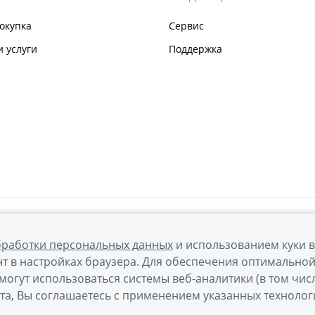
окупка
Сервис
 услуги
Поддержка
бработки персональных данных
и использованием куки 
т в настройках браузера. Для обеспечения оптимально
могут использоваться системы веб-аналитики (в том чис
а обработки персональных данных
Правовая информация
та, Вы соглашаетесь с применением указанных технолог