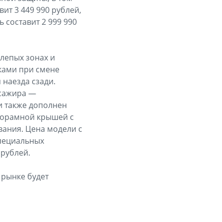
ит 3 449 990 рублей,
 составит 2 999 990
слепых зонах и
ками при смене
 наезда сзади.
ссажира —
и также дополнен
норамной крышей с
вания. Цена модели с
специальных
 рублей.
 рынке будет