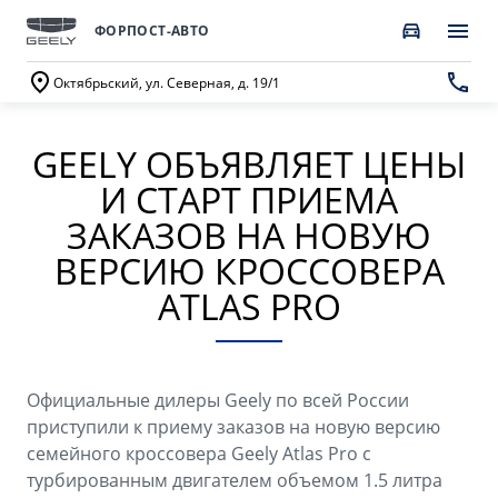
ФОРПОСТ-АВТО
Октябрьский, ул. Северная, д. 19/1
GEELY ОБЪЯВЛЯЕТ ЦЕНЫ
ПОКУПАТЕЛЯМ
О КОМПАНИИ
ВЛАДЕЛЬЦАМ
МОДЕЛИ
И СТАРТ ПРИЕМА
ВЫБОР И ПОКУПКА
СЕРВИС
О бренде GEELY
ЗАКАЗОВ НА НОВУЮ
ВЕРСИЮ КРОССОВЕРА
Автомобили в наличии
Запись в сервисный центр
О дилерском центре
ATLAS PRO
НОВЫЙ COOLRAY
CITYRAY
Спецпредложения
Техническое обслуживание
Новости
от 2 764 990 ₽*
от 2 599 990 ₽*
Получить персональное предложение
Калькулятор ТО
Наша команда
Официальные дилеры Geely по всей России
Записаться на тест-драйв
Ценности сервиса Geely
Правовая информация
приступили к приему заказов на новую версию
ATLAS
OKAVANGO
семейного кроссовера Geely Atlas Pro с
Трейд-ин
Руководство по эксплуатации
Контакты
от 3 189 990 ₽*
от 3 429 990 ₽*
турбированным двигателем объемом 1.5 литра