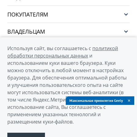
НОВЫЙ COOLRAY
ПОКУПАТЕЛЯМ
PREFACE
Выбор и покупка
CITYRAY
ВЛАДЕЛЬЦАМ
Финансы и услуги
ATLAS
Сервис
О КОМПАНИИ
Используя сайт, вы соглашаетесь с
политикой
OKAVANGO
Поддержка
обработки персональных данных
и
О бренде GEELY
MONJARO
использованием куки вашего браузера. Куки
можно отключить в любой момент в настройках
О дилерском центре
Архивные модели
браузера. Для обеспечения оптимальной работы
Новости
и улучшения пользовательского опыта на сайте
© 2026
могут использоваться системы веб-аналитики (в
Наша команда
том числе Яндекс.Метрика). Продолжая
Официальный сайт Geely в России
Максимальная привилегия Geely
Правовая информация
использование сайта, Вы соглашаетесь с
Политика обработки персональных данных
Контакты
применением указанных технологий и
размещением куки-файлов.
Правовая информация