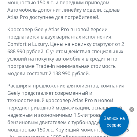
Аксессуары
Советы по эксплуатации
мощностью 150 л.с. и передним приводом.
Автомобиль дополнит линейку модели, сделав
Спецпредложения
Atlas Pro доступнее для потребителей.
ФИНАНСЫ И УСЛУГИ
MONJARO
PREFACE
Кроссовер Geely Atlas Pro в новой версии
Автокредит
ПОДДЕРЖКА
от 4 349 990 ₽*
от 3 079 990 ₽*
предлагается в двух вариантах исполнения:
Comfort и Luxury. Цены на новинку стартуют от 2
Расчет КАСКО
Помощь на дорогах
688 990 рублей. С учетом действия специальных
Страхование
Гарантия Geely
условий на покупку автомобиля в кредит и по
программе Trade-In минимальная стоимость
GEELY Лизинг
Сервисная книжка
модели составит 2 138 990 рублей.
Вопросы и ответы
Расширяя предложение для клиентов, компания
Geely представляет современный и
технологичный кроссовер Atlas Pro в новой
переднеприводной модификации, оснащенной
надежным и экономичным 1.5-литровым
Запись на
бензиновым двигателем с турбонаддувом и
сервис
мощностью 150 л.с. Крутящий момент, равный 255