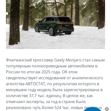
Аксессуары
Советы по эксплуатации
Спецпредложения
ФИНАНСЫ И УСЛУГИ
MONJARO
PREFACE
Автокредит
ПОДДЕРЖКА
от 4 349 990 ₽*
от 3 079 990 ₽*
Расчет КАСКО
Помощь на дорогах
Страхование
Гарантия Geely
GEELY Лизинг
Сервисная книжка
Флагманский кроссовер Geely Monjaro стал самым
популярным полноприводным автомобилем в
Вопросы и ответы
России по итогам 2025 года. Об этом
свидетельствует исследование от аналитического
агентства АВТОСТАТ, по результатам которого в
минувшем году модель была зарегистрирована в
количестве 37,7 тыс. единиц. В целом же, как
отмечают эксперты, за год в стране было
реализовано чуть более 524 тыс. новых легковых