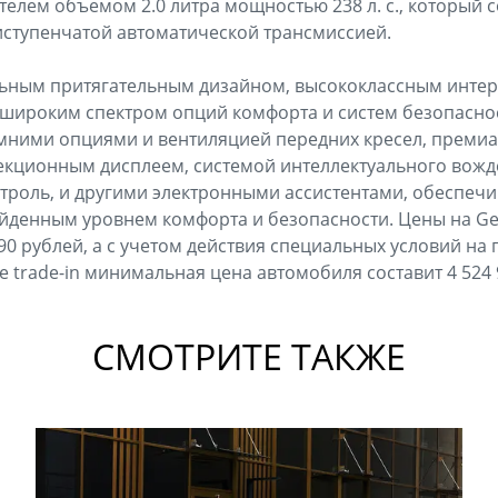
елем объемом 2.0 литра мощностью 238 л. с., который 
ступенчатой автоматической трансмиссией.
льным притягательным дизайном, высококлассным интер
 широким спектром опций комфорта и систем безопасно
имними опциями и вентиляцией передних кресел, преми
екционным дисплеем, системой интеллектуального вожде
троль, и другими электронными ассистентами, обеспеч
йденным уровнем комфорта и безопасности. Цены на Ge
90 рублей, а с учетом действия специальных условий на 
е trade-in минимальная цена автомобиля составит 4 524 
СМОТРИТЕ ТАКЖЕ