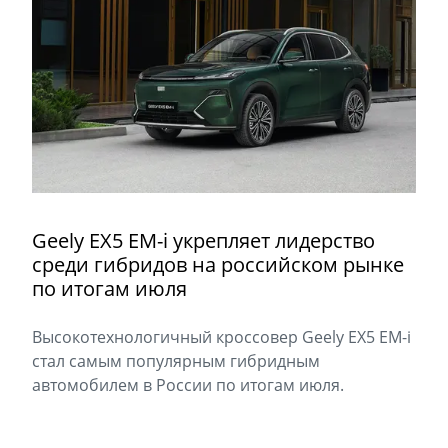
Geely EX5 EM-i укрепляет лидерство
среди гибридов на российском рынке
по итогам июля
Высокотехнологичный кроссовер Geely EX5 EM-i
стал самым популярным гибридным
автомобилем в России по итогам июля.