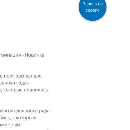
Запись на
сервис
номинации «Новинка
в телеграм-канале,
овинка года»
, которые появились
гман модельного ряда
биль, с которым
номичным