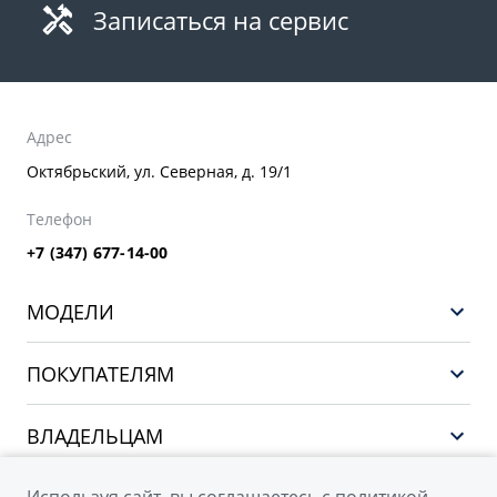
Записаться на сервис
Адрес
Октябрьский, ул. Северная, д. 19/1
Телефон
+7 (347) 677-14-00
МОДЕЛИ
НОВЫЙ COOLRAY
ПОКУПАТЕЛЯМ
PREFACE
Выбор и покупка
CITYRAY
ВЛАДЕЛЬЦАМ
Финансы и услуги
ATLAS
Сервис