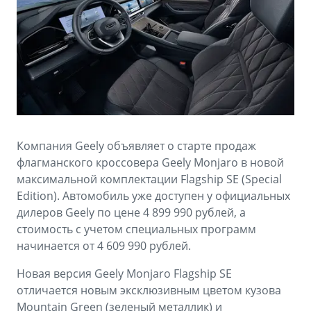
Аксессуары
Советы по эксплуатации
Спецпредложения
ФИНАНСЫ И УСЛУГИ
MONJARO
PREFACE
Автокредит
ПОДДЕРЖКА
от 4 349 990 ₽*
от 3 079 990 ₽*
Расчет КАСКО
Помощь на дорогах
Страхование
Гарантия Geely
Компания Geely объявляет о старте продаж
GEELY Лизинг
Сервисная книжка
флагманского кроссовера Geely Monjaro в новой
максимальной комплектации Flagship SE (Special
Вопросы и ответы
Edition). Автомобиль уже доступен у официальных
дилеров Geely по цене 4 899 990 рублей, а
стоимость с учетом специальных программ
начинается от 4 609 990 рублей.
Новая версия Geely Monjaro Flagship SE
отличается новым эксклюзивным цветом кузова
Mountain Green (зеленый металлик) и