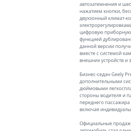
автозатемнения и шес
нажатием кнопки, бес
двухзонный климат-ко
электрорегулировками
цифровую приборную 
функцией дублировани
данной версии получи
вместе с системой ка
внешних устройств и з
Бизнес-седан Geely P
дополнительными сист
дюймовыми легкоспла
стороны водителя и п
переднего пассажира 
включая индивидуаль
Официальные продажи G
автомобиль стал одни