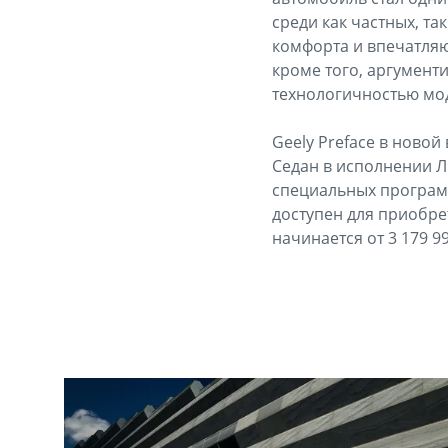
среди как частных, т
комфорта и впечатля
кроме того, аргумен
технологичностью мо
Geely Preface в ново
Седан в исполнении Лю
специальных программ 
доступен для приобре
начинается от 3 179 9