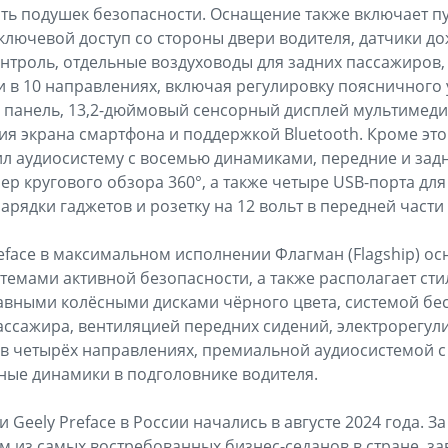
ть подушек безопасности. Оснащение также включает пу
ключевой доступ со стороны двери водителя, датчики дож
нтроль, отдельные воздуховоды для задних пассажиров, 
 в 10 направлениях, включая регулировку поясничного 
панель, 13,2-дюймовый сенсорный дисплей мультимеди
я экрана смартфона и поддержкой Bluetooth. Кроме это
л аудиосистему с восемью динамиками, передние и зад
мер кругового обзора 360°, а также четыре USB-порта дл
арядки гаджетов и розетку на 12 вольт в передней част
reface в максимальном исполнении Флагман (Flagship) о
емами активной безопасности, а также располагает сти
вными колёсными дисками чёрного цвета, системой бес
ассажира, вентиляцией передних сидений, электрорегул
в четырёх направлениях, премиальной аудиосистемой с
ные динамики в подголовнике водителя.
eely Preface в России начались в августе 2024 года. За
м из самых востребованных бизнес-седанов в стране, з