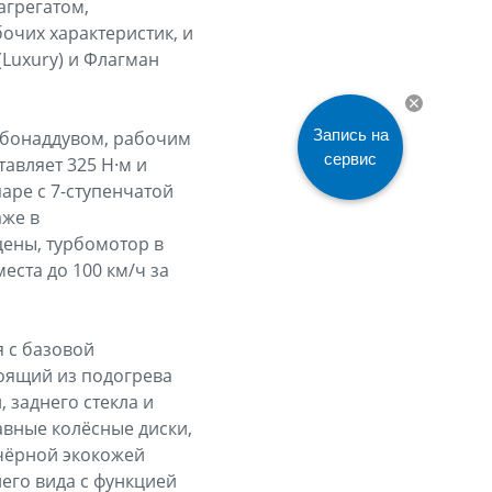
агрегатом,
чих характеристик, и
(Luxury) и Флагман
Запись на
рбонаддувом, рабочим
сервис
авляет 325 Н·м и
аре с 7-ступенчатой
аже в
ены, турбомотор в
еста до 100 км/ч за
я с базовой
тоящий из подогрева
, заднего стекла и
авные колёсные диски,
 чёрной экокожей
него вида с функцией