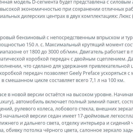
лённая модель D-сегмента будет представлена с силовым 
высокой экономичностью при сохранении отличных рабо
иальных дилерских центрах в двух комплектациях: Люкс 
дровый бензиновый с непосредственным впрыском и ту
мощностью 150 л. c. Максимальный крутящий момент сост
апазоне от 1800 до 3000 об/мин. Двигатель работает в п
атической коробкой передач с двойным сцеплением. Д
лнении, что сделано для удержания привлекательной ц
коробкой передач позволяет Geely Preface ускоряться с м
а в смешанном цикле составляет всего 7,1 л на 100 км.
ace в новой версии остаётся на высоком уровне. Начина
uxury), автомобиль включает полный зимний пакет, сос
ений, рулевого колеса, лобового стекла, внешних зеркал
В начальной версии седан имеет 17-дюймовые легкоспл
ижнего и дальнего света, отделку интерьера и сидений
а, обивку потолка чёрного цвета, салонное зеркало зад