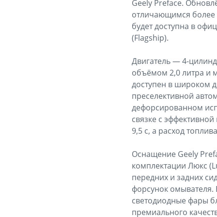
Geely Preface. Обнов
отличающимся более 
будет доступна в офиц
(Flagship).
Двигатель — 4-цилин
объёмом 2,0 литра и 
доступен в широком ди
преселективной автом
дефорсированном испо
связке с эффективной 
9,5 с, а расход топлив
Оснащение Geely Pref
комплектации Люкс (L
передних и задних сид
форсунок омывателя. 
светодиодные фары бл
премиального качеств