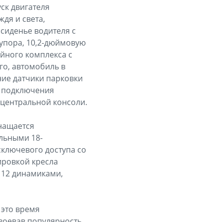
ск двигателя
дя и света,
сиденье водителя с
упора, 10,2-дюймовую
йного комплекса с
го, автомобиль в
ние датчики парковки
я подключения
и центральной консоли.
снащается
льными 18-
ключевого доступа со
ировкой кресла
 12 динамиками,
 это время
авоевав популярность