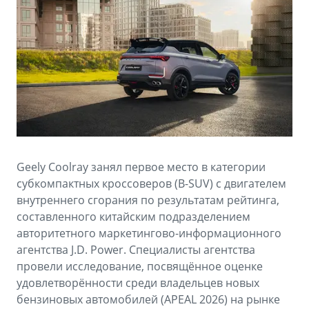
Аксессуары
Советы по эксплуатации
Спецпредложения
ФИНАНСЫ И УСЛУГИ
MONJARO
PREFACE
Автокредит
ПОДДЕРЖКА
от 4 349 990 ₽*
от 3 079 990 ₽*
Расчет КАСКО
Помощь на дорогах
Страхование
Гарантия Geely
GEELY Лизинг
Сервисная книжка
Geely Coolray занял первое место в категории
субкомпактных кроссоверов (B-SUV) с двигателем
Вопросы и ответы
внутреннего сгорания по результатам рейтинга,
составленного китайским подразделением
авторитетного маркетингово-информационного
агентства J.D. Power. Специалисты агентства
провели исследование, посвящённое оценке
удовлетворённости среди владельцев новых
бензиновых автомобилей (APEAL 2026) на рынке