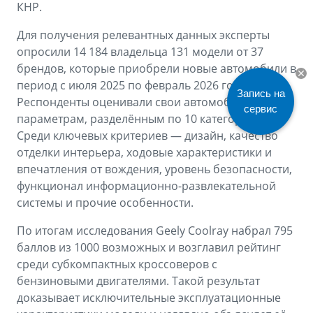
КНР.
Для получения релевантных данных эксперты
опросили 14 184 владельца 131 модели от 37
брендов, которые приобрели новые автомобили в
период с июля 2025 по февраль 2026 года.
Запись на
Респонденты оценивали свои автомобили по 37
сервис
параметрам, разделённым по 10 категориям.
Среди ключевых критериев — дизайн, качество
отделки интерьера, ходовые характеристики и
впечатления от вождения, уровень безопасности,
функционал информационно-развлекательной
системы и прочие особенности.
По итогам исследования Geely Coolray набрал 795
баллов из 1000 возможных и возглавил рейтинг
среди субкомпактных кроссоверов с
бензиновыми двигателями. Такой результат
доказывает исключительные эксплуатационные