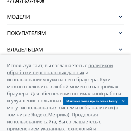
+7 (347) 677-14-00
МОДЕЛИ
НОВЫЙ COOLRAY
ПОКУПАТЕЛЯМ
PREFACE
Выбор и покупка
CITYRAY
ВЛАДЕЛЬЦАМ
Финансы и услуги
ATLAS
Сервис
О КОМПАНИИ
Используя сайт, вы соглашаетесь с
политикой
OKAVANGO
Поддержка
обработки персональных данных
и
О бренде GEELY
MONJARO
использованием куки вашего браузера. Куки
можно отключить в любой момент в настройках
О дилерском центре
Архивные модели
браузера. Для обеспечения оптимальной работы
Новости
и улучшения пользовательского опыта на сайте
Максимальная привилегия Geely
© 2026
могут использоваться системы веб-аналитики (в
Наша команда
том числе Яндекс.Метрика). Продолжая
Официальный сайт Geely в России
Правовая информация
использование сайта, Вы соглашаетесь с
Политика обработки персональных данных
Контакты
применением указанных технологий и