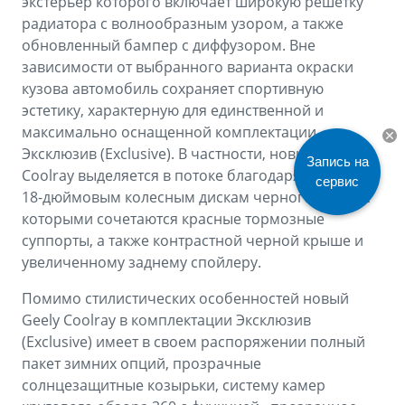
экстерьер которого включает широкую решетку
радиатора с волнообразным узором, а также
обновленный бампер с диффузором. Вне
зависимости от выбранного варианта окраски
кузова автомобиль сохраняет спортивную
эстетику, характерную для единственной и
максимально оснащенной комплектации
Эксклюзив (Exclusive). В частности, новый Geely
Запись на
Coolray выделяется в потоке благодаря особым
сервис
18-дюймовым колесным дискам черного цвета, с
которыми сочетаются красные тормозные
суппорты, а также контрастной черной крыше и
увеличенному заднему спойлеру.
Помимо стилистических особенностей новый
Geely Coolray в комплектации Эксклюзив
(Exclusive) имеет в своем распоряжении полный
пакет зимних опций, прозрачные
солнцезащитные козырьки, систему камер