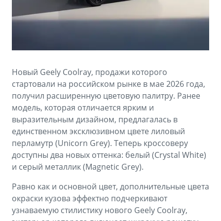
Аксессуары
Советы по эксплуатации
Спецпредложения
ФИНАНСЫ И УСЛУГИ
MONJARO
PREFACE
Автокредит
ПОДДЕРЖКА
от 4 349 990 ₽*
от 3 079 990 ₽*
Новый Geely Coolray, продажи которого
Расчет КАСКО
Помощь на дорогах
стартовали на российском рынке в мае 2026 года,
Страхование
Гарантия Geely
получил расширенную цветовую палитру. Ранее
модель, которая отличается ярким и
GEELY Лизинг
Сервисная книжка
выразительным дизайном, предлагалась в
единственном эксклюзивном цвете лиловый
Вопросы и ответы
перламутр (Unicorn Grey). Теперь кроссоверу
доступны два новых оттенка: белый (Crystal White)
и серый металлик (Magnetic Grey).
Равно как и основной цвет, дополнительные цвета
окраски кузова эффектно подчеркивают
узнаваемую стилистику нового Geely Coolray,