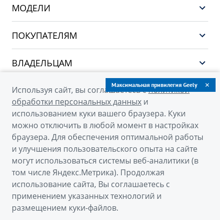
МОДЕЛИ
НОВЫЙ COOLRAY
ПОКУПАТЕЛЯМ
PREFACE
Выбор и покупка
CITYRAY
ВЛАДЕЛЬЦАМ
Финансы и услуги
ATLAS
Сервис
Максимальная привилегия Geely
О КОМПАНИИ
Используя сайт, вы соглашаетесь с
политикой
OKAVANGO
Поддержка
обработки персональных данных
и
О бренде GEELY
MONJARO
использованием куки вашего браузера. Куки
можно отключить в любой момент в настройках
О дилерском центре
Архивные модели
браузера. Для обеспечения оптимальной работы
Новости
и улучшения пользовательского опыта на сайте
© 2026
могут использоваться системы веб-аналитики (в
Наша команда
том числе Яндекс.Метрика). Продолжая
Официальный сайт Geely в России
Правовая информация
использование сайта, Вы соглашаетесь с
Политика обработки персональных данных
Контакты
применением указанных технологий и
размещением куки-файлов.
Правовая информация