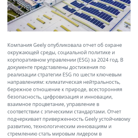
Аксессуары
Советы по эксплуатации
Спецпредложения
ФИНАНСЫ И УСЛУГИ
MONJARO
PREFACE
Автокредит
ПОДДЕРЖКА
от 4 349 990 ₽*
от 3 079 990 ₽*
Компания Geely опубликовала отчет об охране
Расчет КАСКО
Помощь на дорогах
окружающей среды, социальной политике и
Страхование
Гарантия Geely
корпоративном управлении (ESG) за 2024 год. В
документе представлены достижения по
GEELY Лизинг
Сервисная книжка
реализации стратегии ESG по шести ключевым
направлениям: климатическая нейтральность,
Вопросы и ответы
бережное отношение к природе, всесторонняя
безопасность, цифровизация и инновации,
взаимное процветание, управление в
соответствии с этическими стандартами. Отчет
подчеркивает приверженность Geely устойчивому
развитию, технологическим инновациям и
стремлению стать мировым лидером в