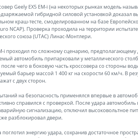
вер Geely EX5 EM-i (на некоторых рынках модель назыв
с подзаряжаемой гибридной силовой установкой доказал
альном краш-тесте, смоделированном на базе Европейс
uro NCAP). Проверка проходила на территории испытат
ского союза (UTAC) Линас-Монтлери.
EM-i проходил по сложному сценарию, предполагающему
емый автомобиль припарковали у металлического столб
 после чего в боковую часть кроссовера со стороны вод
ый барьер массой 1 400 кг на скорости 60 км/ч. В резу
ажат с двух сторон.
ытаний на безопасность применялся впервые в автомоб
ктивно справился с проверкой. После удара автомобиль
аварийную сигнализацию, отключил высоковольтное пит
акже разблокировал двери.
а поглотил энергию удара, сохранив достаточное простр