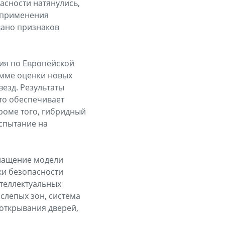
асности натянулись,
з применения
вано признаков
ния по Европейской
амме оценки новых
везд. Результаты
что обеспечивает
Кроме того, гибридный
испытание на
снащение модели
ки безопасности
теллектуальных
 слепых зон, система
открывания дверей,