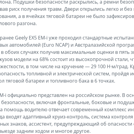
лона. Подушки безопасности раскрылись, а ремни безоп
в риск получения травм. Двери открылись легко и бе
вания, а в ячейках тяговой батареи не было зафиксиро
лового разгона.
о ранее Geely EX5 EM-i уже проходил стандартные испыта
вых автомобилей (Euro NCAP) и Австралазийской прогр
 в обоих случаях получив максимальные оценки в пять з
 кузов модели на 68% состоит из высокопрочной стали, 
есткости, в том числе на кручение — 29 100 Н·м/град. 
зопасность топливной и электрической систем, пройдя 
 тяговой батареи и топливного бака в 6 точках.
EM-i официально представлен на российском рынке. В о
 безопасности, включая фронтальные, боковые и подуш
За помощь водителю отвечает современный комплекс ин
уда входят адаптивный круиз-контроль, система контроля
ых знаков, ассистент, предупреждающий об опасности 
ыезде задним ходом и многое другое.