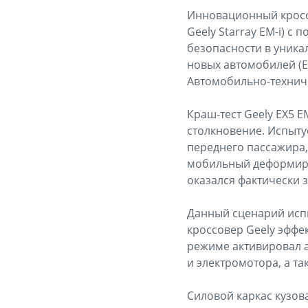
Инновационный кроссо
Geely Starray EM-i) 
безопасности в уник
новых автомобилей (E
Автомобильно-техниче
Краш-тест Geely EX5 
столкновение. Испыту
переднего пассажира,
мобильный деформируем
оказался фактически з
Данный сценарий исп
кроссовер Geely эффе
режиме активировал 
и электромотора, а т
Силовой каркас кузов