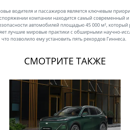
ровье водителя и пассажиров является ключевым приорит
аспоряжении компании находится самый современный и
езопасности автомобилей площадью 45 000 м², который 
няет лучшие мировые практики с обширными научно-ис
 что позволило ему установить пять рекордов Гиннеса.
СМОТРИТЕ ТАКЖЕ