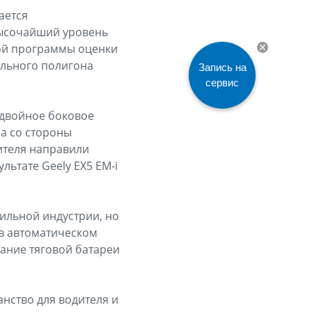
ается
 высочайший уровень
кой программы оценки
ельного полигона
Запись на
сервис
 двойное боковое
а со стороны
ителя направили
льтате Geely EX5 EM-i
ильной индустрии, но
 в автоматическом
ание тяговой батареи
анство для водителя и