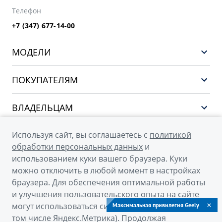
Телефон
+7 (347) 677-14-00
МОДЕЛИ
НОВЫЙ COOLRAY
ПОКУПАТЕЛЯМ
PREFACE
Выбор и покупка
CITYRAY
ВЛАДЕЛЬЦАМ
Финансы и услуги
ATLAS
Сервис
О КОМПАНИИ
Используя сайт, вы соглашаетесь с
политикой
OKAVANGO
Поддержка
обработки персональных данных
и
О бренде GEELY
MONJARO
использованием куки вашего браузера. Куки
можно отключить в любой момент в настройках
О дилерском центре
Архивные модели
браузера. Для обеспечения оптимальной работы
Новости
и улучшения пользовательского опыта на сайте
© 2026
могут использоваться системы веб-аналитики (в
Максимальная привилегия Geely
Наша команда
том числе Яндекс.Метрика). Продолжая
Официальный сайт Geely в России