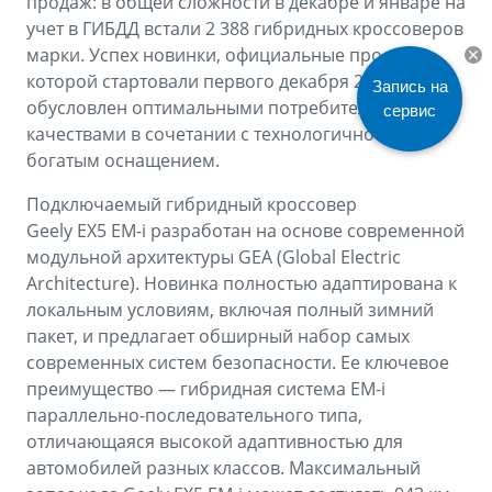
продаж: в общей сложности в декабре и январе на
учет в ГИБДД встали 2 388 гибридных кроссоверов
марки. Успех новинки, официальные продажи
которой стартовали первого декабря 2025 года,
Запись на
обусловлен оптимальными потребительскими
сервис
качествами в сочетании с технологичностью и
богатым оснащением.
Подключаемый гибридный кроссовер
Geely EX5 EM-i разработан на основе современной
модульной архитектуры GEA (Global Electric
Architecture). Новинка полностью адаптирована к
локальным условиям, включая полный зимний
пакет, и предлагает обширный набор самых
современных систем безопасности. Ее ключевое
преимущество — гибридная система EM-i
параллельно-последовательного типа,
отличающаяся высокой адаптивностью для
автомобилей разных классов. Максимальный