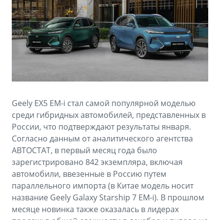
Аксессуары
Советы по эксплуатации
Спецпредложения
ФИНАНСЫ И УСЛУГИ
MONJARO
PREFACE
Автокредит
ПОДДЕРЖКА
от 4 349 990 ₽*
от 3 079 990 ₽*
Расчет КАСКО
Помощь на дорогах
Страхование
Гарантия Geely
Geely EX5 EM-i стал самой популярной моделью
GEELY Лизинг
Сервисная книжка
среди гибридных автомобилей, представленных в
России, что подтверждают результаты января.
Вопросы и ответы
Согласно данным от аналитического агентства
АВТОСТАТ, в первый месяц года было
зарегистрировано 842 экземпляра, включая
автомобили, ввезенные в Россию путем
параллельного импорта (в Китае модель носит
название Geely Galaxy Starship 7 EM-i). В прошлом
месяце новинка также оказалась в лидерах